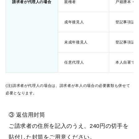
請求者が代理人の場合
親権者
戸籍謄本・戸
成年後見人
登記事項証明
未成年後見人
登記事項証明
任意代理人
本人自署で実
(注)請求者が代理人の場合は、請求者が本人の場合の必要書類も併せて
必要となります。
③ 返信用封筒
ご請求者の住所を記入のうえ、240円の切手を
貼付した封筒をご用意ください。